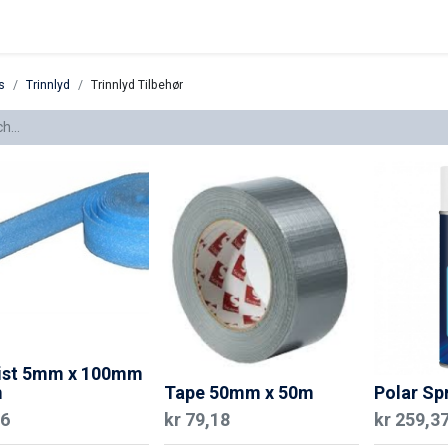
eferanser
s
Trinnlyd
Trinnlyd Tilbehør
list 5mm x 100mm
m
Tape 50mm x 50m
Polar Sp
16
kr
79,18
kr
259,3