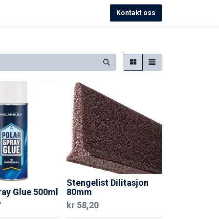
Kontakt oss
Stengelist Dilitasjon
ray Glue 500ml
80mm
7
kr
58,20