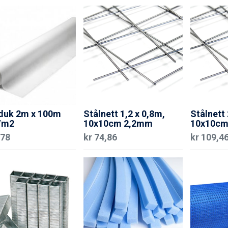
rduk 2m x 100m
Stålnett 1,2 x 0,8m,
Stålnett 
/m2
10x10cm 2,2mm
10x10cm
,78
kr
74,86
kr
109,4