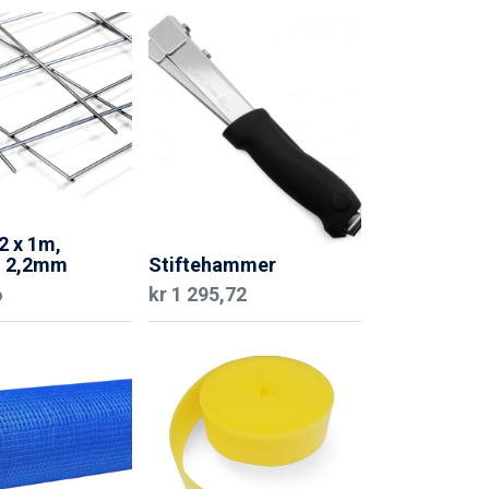
2 x 1m,
 2,2mm
Stiftehammer
6
kr
1 295,72