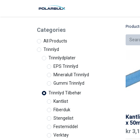
Produkter
Kjøpsbetingelser
R
Product
Categories
All Products
Trinnlyd
Trinnlydplater
EPS Trinnlyd
Mineralull Trinnlyd
Gummi Trinnlyd
Trinnlyd Tilbehør
Kantlist
Fiberduk
Kant
Stengelist
x 50
Festemiddel
kr
3,
Verktøy